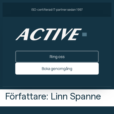
ISO-certifierad IT-partner sedan 1997
Ring oss
Boka genomgång
Författare:
Linn Spanne