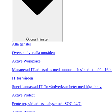
Öppna Tjänster
Alla tjänster
Översikt över alla områden
Active Workplace
Managerad IT-arbetsplats med support och säkerhet – från 16 k
IT för vården
Specialanpassad IT för vårdverksamheter med höga krav.
Active Protect
Pentester, sårbarhetsanalyser och SOC 24/7.