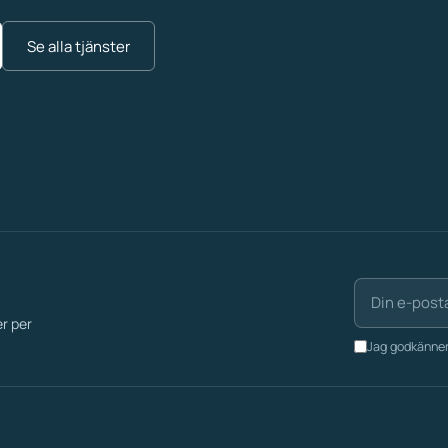
Se alla tjänster
er per
Jag godkänner 