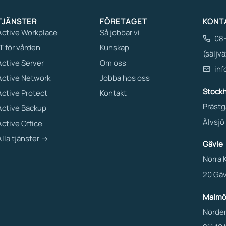
TJÄNSTER
FÖRETAGET
KONT
Active Workplace
Så jobbar vi
08-
IT för vården
Kunskap
(säljvä
Active Server
Om oss
inf
Active Network
Jobba hos oss
Stock
Active Protect
Kontakt
Prästg
Active Backup
Älvsjö
Active Office
Alla tjänster →
Gävle
Norra 
20 Gäv
Malm
Norden