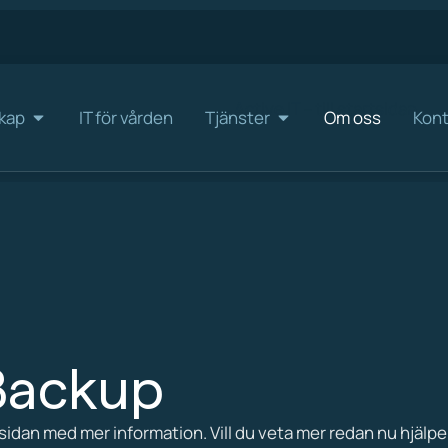
kap
IT för vården
Tjänster
Om oss
Kont
Backup
 sidan med mer information. Vill du veta mer redan nu hjälper