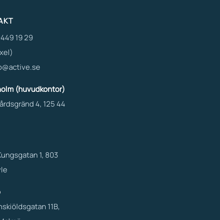
AKT
449 19 29
xel)
o@active.se
holm (huvudkontor)
årdsgränd 4, 125 44
Kungsgatan 1, 803
le
ö
skiöldsgatan 11B,