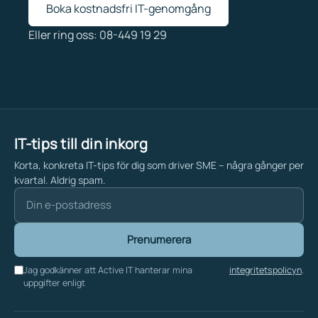
Boka kostnadsfri IT-genomgång
Eller ring oss: 08-449 19 29
IT-tips till din inkorg
Korta, konkreta IT-tips för dig som driver SME – några gånger per
kvartal. Aldrig spam.
Prenumerera
Jag godkänner att Active IT hanterar mina
integritetspolicyn
.
uppgifter enligt