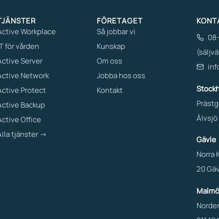
TJÄNSTER
FÖRETAGET
KONT
Active Workplace
Så jobbar vi
08-
IT för vården
Kunskap
(säljvä
Active Server
Om oss
inf
Active Network
Jobba hos oss
Stock
Active Protect
Kontakt
Prästg
Active Backup
Älvsjö
Active Office
Alla tjänster →
Gävle
Norra 
20 Gäv
Malm
Norden