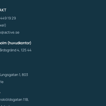
AKT
449 19 29
xel)
o@active.se
holm (huvudkontor)
årdsgränd 4, 125 44
Kungsgatan 1, 803
le
ö
skiöldsgatan 11B,