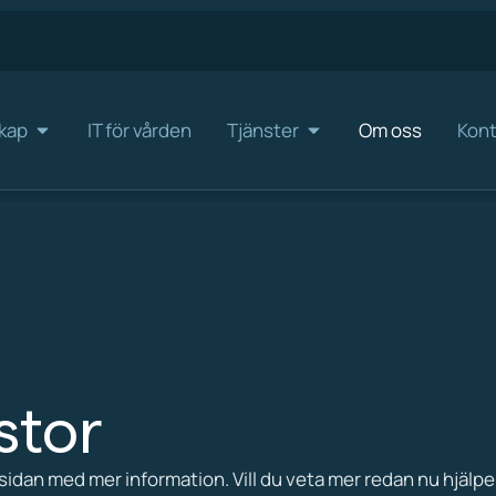
kap
IT för vården
Tjänster
Om oss
Kont
stor
 sidan med mer information. Vill du veta mer redan nu hjälper